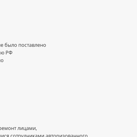
е было поставлено
ию РФ
но
ремонт лицами,
ися сотрудниками авторизованного