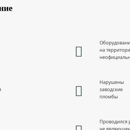
ние
Оборудовани
на территор
неофициаль
Нарушены
я
заводские
пломбы
Проводился 
не являющим