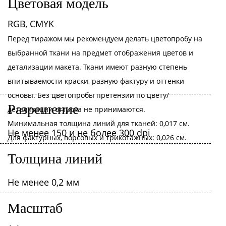
Цветовая модель
RGB, CMYK
Перед тиражом мы рекомендуем делать цветопробу на
выбранной ткани на предмет отображения цветов и
детализации макета. Ткани имеют разную степень
впитываемости краски, разную фактуру и оттенки
основы. Без цветопробы претензии по цвету/
Разрешение
детализации оттиска не принимаются.
Минимальная толщина линий для тканей: 0,017 см.
Не менее 150 и не более 300 dpi
Для фактурных, ворсовых и трикотажных: 0,026 см.
Толщина линий
Не менее 0,2 мм
Масштаб