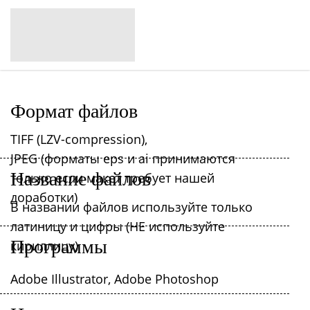
Формат файлов
TIFF (LZV-compression),
JPEG (форматы eps и ai принимаются
Название файлов
только если макет требует нашей
доработки)
В названии файлов используйте только
латиницу и цифры (НЕ используйте
Программы
кириллицу)
Adobe Illustrator, Adobe Photoshop